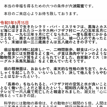
本当の幸福を得るための六つの条件が
六波羅蜜
です。
本日のご来店心よりお待ち致しております。
令和1年9月15日
一六八歳まで生きたシラリ・ババ・ミスリモフは、黒海とカス
ピ海にはさまれたコーカサス州バフザフ村に一八〇五年五月に
生まれ、一九七三年９月に亡くなられた。一度も医者にかかる
ことなく、奥さんは三度持ち、一三人、娘一〇人のであったと
いう。末娘は翁一三二歳奥さんは五八歳のときの子です。
翁は毎朝六時に起床し、一、二時間散歩。朝食はパンとミル
ク、昼食には生野菜をよく食べ、夕食は鳥肉やマトンのような
動物性タンパク質をよくとられていました。自家製クミス（ヨ
ーグルト系馬乳製品）をよく飲んでいたそうです。
翁の精神面は、おおらかで、楽天的な性格の持ち主で、かん
しゃくを起こしたり、いらいらしたり、決して他人をうらやむ
ことはなかったという。
「長寿の」をねられると、バフザフ村の空気と水が良いこと
となく働いたことだと答えたという。昭和四八年九月、ＮＨＫ
テレビで一六八歳で死亡したと報道されました
。
潮文社「心に
残るとっておきの話」
科学的には動物の寿命は、その動物がに期間の５倍。人間は
一二五歳まで生きられるそうです。 明日は敬老の日。
人生