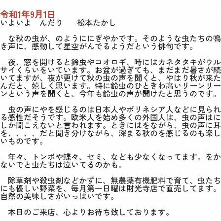
令和1年9月1日
いよいよ んだり
松本たかし
な秋の虫が、のようににぎやかです。そのような虫たちの鳴
き声に、感動して星空がんでるようだという俳句です。
夜、窓を開けると鈴虫やコオロギ、時にはカネタタキがウル
サイくらいをいています。お盆が過ぎても、まだまだ暑さが続
いてますが、夜が更けて秋の虫の声を聞くと、やはり秋が来た
んだと、嬉しく思います。特に鈴虫のひときわ高いリーンリー
ンという声を聞くと、今年も鈴虫の声が聞けたと思うのです。
虫の声にやを感じるのは日本人やポリネシア人などに見られ
る感性だそうです。欧米人を始め多くの外国人は、虫の声はに
しか聞こえないと言われます。ときにはをながら、虫の声に耳
を、、、、だと聞き分けながら、深まる秋のを感じるのも楽し
いものです。
年々、トンボや蝶々、セミ、なども少なくなってます。をか
ないでと虫たちは泣いてるのかも。
除草剤や殺虫剤などかずに、無農薬有機肥料で育て、虫たち
にも優しい野菜を、毎月第一日曜は財光寺店で直売してます。
自然の美味しさがいっぱいです。
本日のご来店、心よりお待ち致しております。