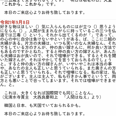
「これから、これから」
です。
本日のご来店心よりお待ち致しております。
令和1年9月8日
好きな物はほしい
（）
気に入らんものにはが立つ
（）
思うよう
にならん
（）
。人間が生まれながらに持っているこの三つを仏
道では三毒（）という。それから出てくるのが「」であって、
の心の中に自分は負けないやというがある。ば、ここに二組の
夫婦がある。片方の夫婦は、いつも笑いのなん夫婦なん。それ
でをしている方のさんが、仲の良い嫁さんに、何か良い方法で
もあるのですかとねた。すると仲の良い方の嫁さんが、あんた
ら夫婦はおが良いので、それで喧嘩ができる。するとそれを聞
いた嫁さんが、それはやかしてを言うておられるのでしょう
と。すると仲の良い方の嫁さんが、いやいやこれは本当の事
や、あなたの主人も正しいと思うていられる。また奥さんの方
も正しいと思うていられる。それで喧嘩になる。私の家は、私
がございます。主人は主人で、私も行きかん事でというて、両
方とも悪いことで合ってしまいます。それでは喧嘩ができませ
ん。と。
これは、大きくなれば国際間でも同じことなん。
（
元清水寺貫主 大西良慶和上 「人間はね
え」より
）
韓国と日本、も天国でいておられるかも。
本日のご来店心よりお待ち致しております。