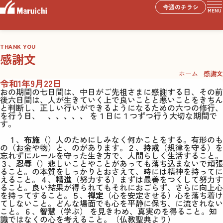
今週のチラシ
MENU
THANK YOU
感謝文
ホーム
感謝文
令和1年9月22日
おの期間の七日間は、中日がご先祖さまに感謝する日、その前
後六日間は、人が生きていく上で良いことと悪いことをきちん
と判断し、正しい行いができるようになるための六つの修行、
を行う日、
、、、、、
を１日に１つずつ行う大切な期間で
す。
１、
布施
（）人のためにしみなく何かことをする。有形のも
の（お金や物）と、のがあります。２、
持戒
（規律を守る）を
忘れずにルールを守った生き方で、人間らしく生活すること。
３、
忍辱
（）悲しいことやことがあっても落ち込まないで頑張
ること。の本質をしっかりとおさえて、時には精神を持ってに
えること。４、
精進
（努力する）まずは最善をつくして努力す
ること。良い結果が得られてもそれにおごらず、さらに向上心
を持ってすること。５、
禅定
（心を安定させる）心を落ち着け
てしないこと。どんな場面でも心を平静に保ち、に流されない
こと。６、
智慧
（学ぶ） を見きわめ、真実のを得ること。知
識ではなくの心を考えること。
（仏教聖典より）