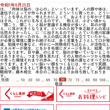
令和1年8月25日
は、「肉体は脳の、は心の」といっています。人の顔や体は、
遺伝子によってが作られますが、どういうに育ったか、どうい
うことを学んだか、考えたかによって、およそ２０年かけて脳
はされ、これがにを与えるのです。 例えば、小さい頃から
「聞こう、聞こう」と脳が意識する機会が多いと、耳のが増
え、に耳が大きくなります。といわれた松下幸之助さんの耳は
当然大きかったし、に「に出されるのでは」とていた徳川家康
の耳が大きかったのも、大人の話に耳をそば立てていたから。
が必要な環境に置かれ続ければ、多く言葉をようとして口が発
達。勉強や仕事など、何かに一所懸命打ち込むと、が活性化し
エネルギーが発生、にをかき毛根にダメージを与え、結果、が
広くなります。目や鼻、のにまで、脳のが働いていないところ
はありません。つまり顔を見れば、その人物のルーツから性格
や育った環境それまでの歩み、そして今後の運などすべてがわ
かります。まず、いい脳いい顔をつくるには、やっぱり笑顔、
楽しい顔をするそして夢を生き生きと語ることです。
「嘉祥流
観相学」藤木相元
本日のご来店心よりお待ち致しておりま
す。
先頭
<
...
10
20
30
...
69
70
71
72
73
...
80
90
100
...
>
最後