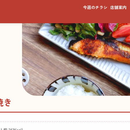
今週のチラシ
店舗案内
焼き
前 243Kcal)