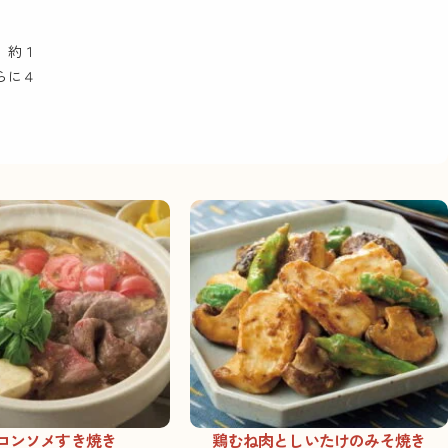
、約１
らに４
コンソメすき焼き
鶏むね肉としいたけのみそ焼き