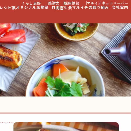
くらし良好
感謝文
採用情報
マルイチネットスーパー
オリジナルお惣菜
マルイチの取り組み
会社案内
レシピ集
日向百生会