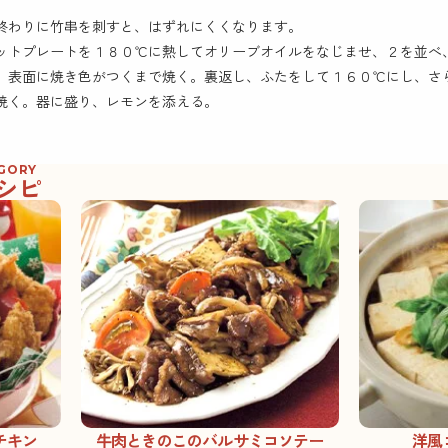
終わりに竹串を刺すと、はずれにくくなります。
ットプレートを１８０℃に熱してオリーブオイルをなじませ、２を並べ
、表面に焼き色がつくまで焼く。裏返し、ふたをして１６０℃にし、さ
焼く。器に盛り、レモンを添える。
EGORY
シピ
チキン
牛肉ときのこのバルサミコソテー
洋風