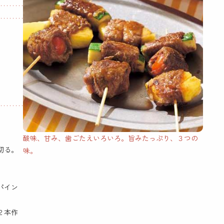
酸味、甘み、歯ごたえいろいろ。旨みたっぷり、３つの
切る。
味。
パイン
２本作