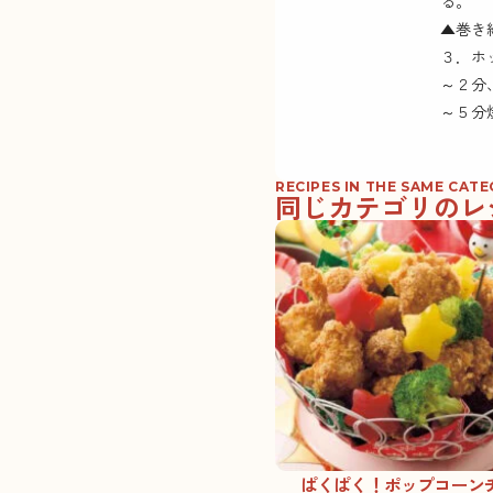
る。
▲巻き
３．ホ
～２分
～５分
RECIPES IN THE SAME CAT
同じカテゴリのレ
ぱくぱく！ポップコーン