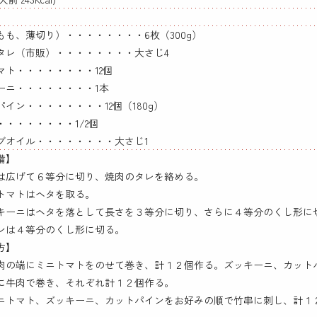
もも、薄切り）・・・・・・・・6枚（300g）
タレ（市販）・・・・・・・・大さじ4
マト・・・・・・・・12個
ーニ・・・・・・・・1本
パイン・・・・・・・・12個（180g）
・・・・・・・・1/2個
ブオイル・・・・・・・・大さじ1
備】
は広げて６等分に切り、焼肉のタレを絡める。
トマトはヘタを取る。
キーニはヘタを落として長さを３等分に切り、さらに４等分のくし形に
ンは４等分のくし形に切る。
方】
肉の端にミニトマトをのせて巻き、計１２個作る。ズッキーニ、カット
に牛肉で巻き、それぞれ計１２個作る。
ニトマト、ズッキーニ、カットパインをお好みの順で竹串に刺し、計１