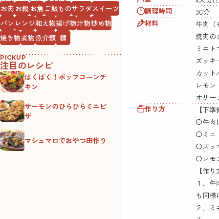
お肉
お鍋
お魚
ご飯もの
サラダ
スイーツ
調理時間
30分
材料
パン
レンジ
和え物
揚げ物
汁物
炒め物
牛肉（
焼肉の
焼き物
煮物
魚介類
麺
ミニト
PICKUP
ズッキ
注目のレシピ
カット
ぱくぱく！ポップコーンチ
レモン
キン
オリー
サーモンのひらひらミニピ
作り方
【下準
ザ
〇牛肉
〇ミニ
マシュマロでおやつ田作り
〇ズッ
〇レモ
【作り
１．牛
も同様
２．ミ