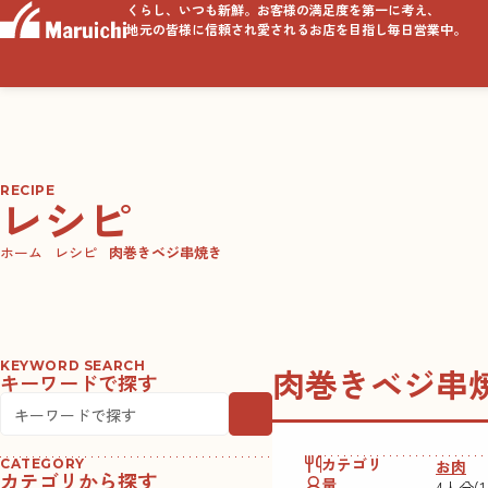
くらし、いつも新鮮。お客様の満足度を第一に考え、
地元の皆様に信頼され愛されるお店を目指し毎日営業中。
RECIPE
レシピ
ホーム
レシピ
肉巻きベジ串焼き
KEYWORD SEARCH
肉巻きベジ串
キーワードで探す
カテゴリ
お肉
CATEGORY
カテゴリから探す
量
4人分(1人