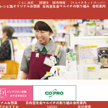
くらし良好
感謝文
採用情報
マルイチネットスーパー
オリジナルお惣菜
マルイチの取り組み
会社案内
レシピ集
日向百生会
ジナルお惣菜
日向百生会
マルイチの取り組み
会社案内
月のおすすめ
5ADAY
会社概要