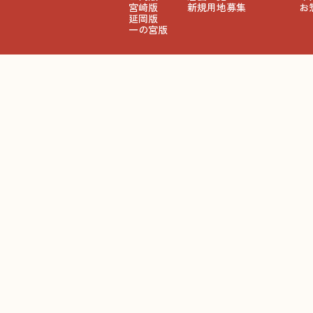
宮崎版
新規用地募集
お
延岡版
一の宮版