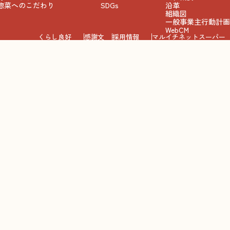
惣菜へのこだわり
SDGs
沿革
組織図
一般事業主行動計画
WebCM
くらし良好
感謝文
採用情報
マルイチネットスーパー