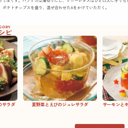
ってほぐす。パプリカは薄切りにし、サニーレタスはひと口大に手でち
に1、ポテトチップスを盛り、混ぜ合わせたAをかけていただく。
EGORY
シピ
のサラダ
夏野菜とえびのジュレサラダ
サーモンと