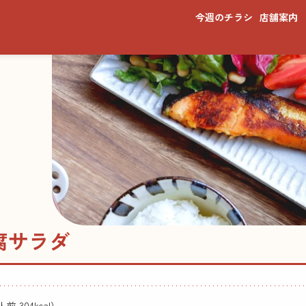
今週のチラシ
店舗案内
腐サラダ
前 304kcal)