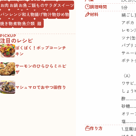
お肉
お鍋
お魚
ご飯もの
サラダ
スイーツ
調理時間
5分
材料
パン
レンジ
和え物
揚げ物
汁物
炒め物
絹ごし豆
アボカ
焼き物
煮物
魚介類
麺
レモン
PICKUP
ツナ(缶
注目のレシピ
パプリカ
ぱくぱく！ポップコーンチ
サニー
キン
ポテト
サーモンのひらひらミニピ
ザ
〈A〉
ワサビ…
マシュマロでおやつ田作り
しょうゆ
酢………
砂糖…
オリー
塩……
作り方
1.豆