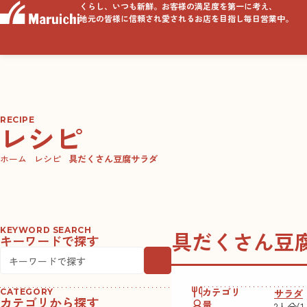
くらし、いつも新鮮。お客様の満足度を第一に考え、
地元の皆様に信頼され愛されるお店を目指し毎日営業中。
RECIPE
レシピ
ホーム
レシピ
具だくさん豆腐サラダ
KEYWORD SEARCH
具だくさん豆
キーワードで探す
カテゴリ
サラダ
CATEGORY
カテゴリから探す
量
2人分(1人