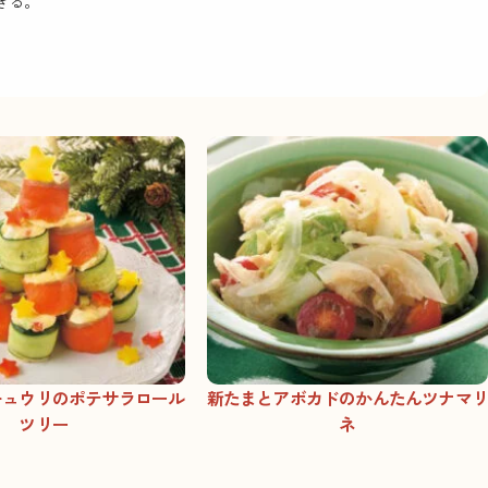
ぎる。
キュウリのポテサラロール
新たまとアボカドのかんたんツナマリ
ツリー
ネ