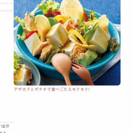
アボカドとポテチで食べごたえモリモリ!
ナは汁