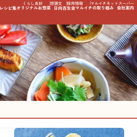
くらし良好
感謝文
採用情報
マルイチネットスーパー
オリジナルお惣菜
マルイチの取り組み
会社案内
レシピ集
日向百生会