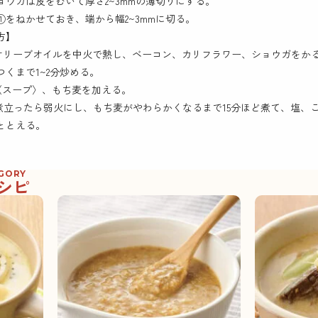
ョウガは皮をむいて厚さ2~3mmの薄切りにする。
①をねかせておき、端から幅2~3mmに切る。
方】
にオリーブオイルを中火で熱し、ベーコン、カリフラワー、ショウガをか
つくまで1~2分炒める。
に〈スープ〉、もち麦を加える。
が煮立ったら弱火にし、もち麦がやわらかくなるまで15分ほど煮て、塩、
ととえる。
EGORY
シピ