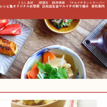
くらし良好
感謝文
採用情報
マルイチネットスーパー
オリジナルお惣菜
マルイチの取り組み
会社案内
レシピ集
日向百生会