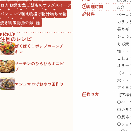
お肉
お鍋
お魚
ご飯もの
サラダ
スイーツ
調理時間
25分
材料
パン
レンジ
和え物
揚げ物
汁物
炒め物
ベーコン
カリフ
焼き物
煮物
魚介類
麺
長ネギ
PICKUP
ショウ
注目のレシピ
もち麦
ぱくぱく！ポップコーンチ
塩・・
キン
こしょ
サーモンのひらひらミニピ
オリー
ザ
〈スー
水・・
マシュマロでおやつ田作り
ブイヨ
作り方
【下準
〇ベー
〇カリ
〇長ネ
〇ショ