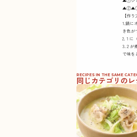
▲①シ
▲②▲
【作り
1.鍋
き色が
2.１
3.２
で味を
RECIPES IN THE SAME CAT
同じカテゴリのレ