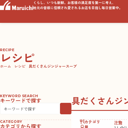
くらし、いつも新鮮。お客様の満足度を第一に考え、
地元の皆様に信頼され愛されるお店を目指し毎日営業中。
RECIPE
レシピ
ホーム
レシピ
具だくさんジンジャースープ
KEYWORD SEARCH
具だくさんジ
キーワードで探す
カテゴリ
汁物
CATEGORY
カテゴリから探す
量
2人分(1人