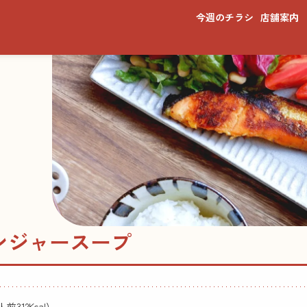
今週のチラシ
店舗案内
ンジャースープ
前312Kcal)