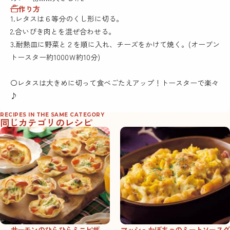
作り方
1.レタスは６等分のくし形に切る。
2.合いびき肉とを混ぜ合わせる。
3.耐熱皿に野菜と２を順に入れ、チーズをかけて焼く。(オーブン
トースター約1000Ｗ約10分)
〇レタスは大きめに切って食べごたえアップ！トースターで楽々
♪
RECIPES IN THE SAME CATEGORY
同じカテゴリのレシピ
サーモンのひらひらミニピザ
マッシュかぼちゃのミートソースグ