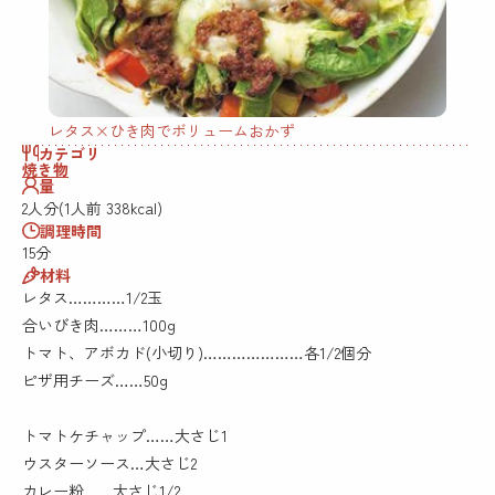
レタス×ひき肉でボリュームおかず
カテゴリ
焼き物
量
2人分(1人前 338kcal)
調理時間
15分
材料
レタス…………1/2玉
合いびき肉………100g
トマト、アボカド(小切り)…………………各1/2個分
ピザ用チーズ……50g
トマトケチャップ……大さじ1
ウスターソース…大さじ2
カレー粉……大さじ1/2