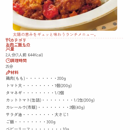
太陽の恵みをギュッと味わうランチメニュー。
カテゴリ
お肉
ご飯もの
量
2人分(1人前 644Kcal)
調理時間
25分
材料
鶏肉(もも)・・・・・・・・200g
トマト大・・・・・・・・1個(200g)
タマネギ・・・・・・・・1/2個
カットトマト(缶詰)・・・・・・・・1/2缶(200g)
カレールウ(市販)・・・・・・・・2個(40g)
サラダ油・・・・・・・・大さじ1
ご飯・・・・・・・・300g
ベビーリーフ・・・・・・・・10g