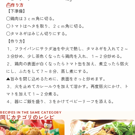
作り方
【下準備】
○鶏肉は３ｃｍ角に切る。
○トマトはヘタを取り、２ｃｍ角に切る。
○タマネギはみじん切りにする。
【作り方】
１．フライパンにサラダ油を中火で熱し、タマネギを入れて２～
３分炒め、少し茶色くなったら鶏肉を入れ、１～２分炒める。
２．鶏肉の表面が白くなったらトマト缶を加え、煮立ったら弱火
にし、ふたをして７～８分、蒸し煮にする。
▲旨みを閉じ込めるために、表面をさっと炒めます。
３．火を止めてカレールウを加えて溶かす。再度弱火にかけ、ト
マトを加えて１～２分煮る。
４．器にご飯を盛り、３をかけてベビーリーフを添える。
RECIPES IN THE SAME CATEGORY
同じカテゴリのレシピ