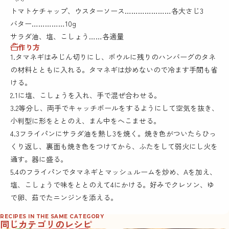
トマトケチャップ、ウスターソース…………………各大さじ3
バター……………10g
サラダ油、塩、こしょう……各適量
作り方
1.タマネギはみじん切りにし、ボウルに残りのハンバーグのタネ
の材料とともに入れる。タマネギは炒めないので冷ます手間も省
ける。
2.1に塩、こしょうを入れ、手で混ぜ合わせる。
3.2等分し、両手でキャッチボールをするようにして空気を抜き、
小判型に形をととのえ、まん中をへこませる。
4.3フライパンにサラダ油を熱し3を焼く。焼き色がついたらひっ
くり返し、裏面も焼き色をつけてから、ふたをして弱火にし火を
通す。器に盛る。
5.4のフライパンでタマネギとマッシュルームを炒め、Aを加え、
塩、こしょうで味をととのえて4にかける。好みでクレソン、ゆ
で卵、茹でたニンジンを添える。
RECIPES IN THE SAME CATEGORY
同じカテゴリのレシピ