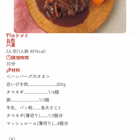
カテゴリ
お肉
量
2人分(1人前 481kcal)
調理時間
30分
材料
＜ハンバーグのタネ＞
合いびき肉…………………200g
タマネギ………………1/4個
卵…………………1/2個
牛乳、パン粉……各大さじ3
タマネギ(薄切り)……1/2個分
マッシュルーム(薄切り)…4個分
〈A〉