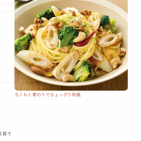
ちくわと青のりでちょっぴり和風
。
て茹で