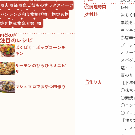
お肉
お鍋
お魚
ご飯もの
サラダ
スイーツ
調理時間
15分
材料
パン
レンジ
和え物
揚げ物
汁物
炒め物
味ちく
素焼き
焼き物
煮物
魚介類
麺
ニンニ
PICKUP
赤唐辛
注目のレシピ
ブロッコ
ぱくぱく！ポップコーンチ
オリー
キン
スパゲ
サーモンのひらひらミニピ
塩・・
ザ
青のり
作り方
【下準
マシュマロでおやつ田作り
○味ち
○素焼
○ニン
○ブロ
【作り
１．ス