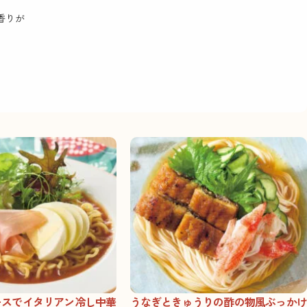
香りが
。
ースでイタリアン冷し中華
うなぎときゅうりの酢の物風ぶっかけ