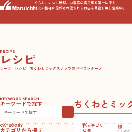
くらし、いつも新鮮。お客様の満足度を第一に考え、
地元の皆様に信頼され愛されるお店を目指し毎日営業中。
RECIPE
レシピ
ホーム
レシピ
ちくわとミックスナッツのペペロンチーノ
KEYWORD SEARCH
ちくわとミッ
キーワードで探す
カテゴリ
麺
CATEGORY
カテゴリから探す
量
2人分(1人