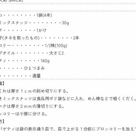
わ・・・・・・・・1袋(4本)
ミックスナッツ・・・・・・・・30g
ク・・・・・・・・1かけ
子(タネを取ったもの)・・・・・・・・2本
リー・・・・・・・・1/2株(100g)
ブオイル・・・・・・・・大さじ2
ティ・・・・・・・・140g
・・・・・・ひとつまみ
・・・・・・・・適量
備】
くわは厚さ１ｃｍの斜め切りにする。
きミックスナッツは食品用ポリ袋などに入れ、めん棒などで粗くくだく
ニクは厚さ２ｍｍの薄切りにする。
ッコリーは小房に分ける。
方】
パゲティは袋の表示通り茹で、茹で上がる１分前にブロッコリーを加え