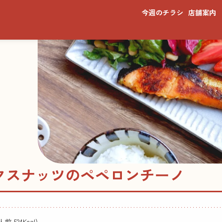
今週のチラシ
店舗案内
クスナッツのペペロンチーノ
前 524Kcal)