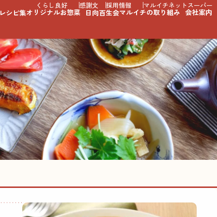
くらし良好
感謝文
採用情報
マルイチネットスーパー
オリジナルお惣菜
マルイチの取り組み
会社案内
レシピ集
日向百生会