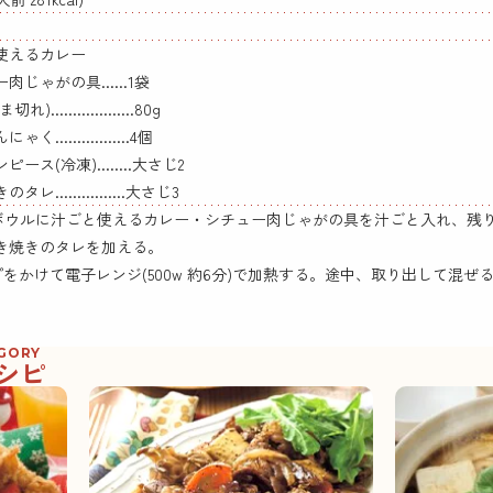
使えるカレー
肉じゃがの具......1袋
)...................80g
く.................4個
ース(冷凍)........大さじ2
レ................大さじ3
熱ボウルに汁ごと使えるカレー・シチュー肉じゃがの具を汁ごと入れ、残
き焼きのタレを加える。
ップをかけて電子レンジ(500w 約6分)で加熱する。途中、取り出して混ぜ
EGORY
シピ