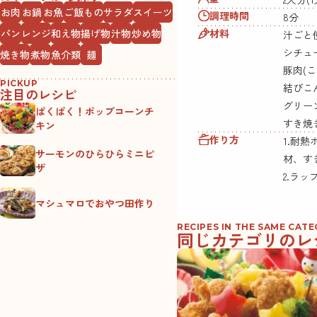
お肉
お鍋
お魚
ご飯もの
サラダ
スイーツ
調理時間
8分
材料
パン
レンジ
和え物
揚げ物
汁物
炒め物
汁ごと
シチュー
焼き物
煮物
魚介類
麺
豚肉(こま切れ
PICKUP
結びこんにゃ
注目のレシピ
グリーンピ
ぱくぱく！ポップコーンチ
すき焼きのタ
キン
作り方
1.耐
サーモンのひらひらミニピ
材、す
ザ
2.ラ
マシュマロでおやつ田作り
RECIPES IN THE SAME CAT
同じカテゴリのレ