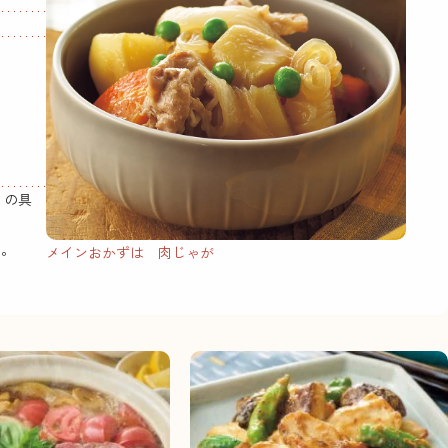
りの具
る。
メインおかずは 肉じゃが