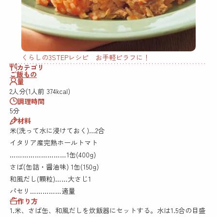
くらしの3STEPレシピ お手軽ピラフに！
カテゴリ
ご飯もの
量
2人分(1人前 374kcal)
調理時間
5分
材料
米(洗って水に浸けておく)…2合
イタリア産完熟ホールトマト
………………………1缶(400g)
さば(缶詰・醤油味) 1缶(150g)
和風だし(顆粒)……大さじ1
パセリ……………適量
作り方
1.米、さば缶、和風だしを炊飯器にセットする。水は1.5合の目盛