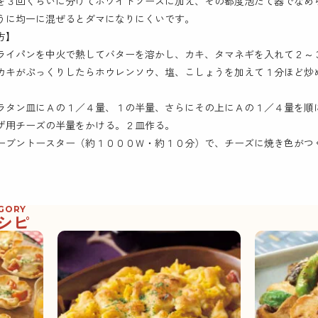
を３回くらいに分けてホワイトソースに加え、その都度泡だて器でなめ
うに均一に混ぜるとダマになりにくいです。
方】
ライパンを中火で熱してバターを溶かし、カキ、タマネギを入れて２～
カキがぷっくりしたらホウレンソウ、塩、こしょうを加えて１分ほど炒
ラタン皿にＡの１／４量、１の半量、さらにその上にＡの１／４量を順
ザ用チーズの半量をかける。２皿作る。
ーブントースター（約１０００Ｗ・約１０分）で、チーズに焼き色がつ
EGORY
シピ