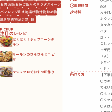
お肉
お鍋
お魚
ご飯もの
サラダ
スイーツ
調理時間
25分
材料
パン
レンジ
和え物
揚げ物
汁物
炒め物
カキ(
ホウレン
焼き物
煮物
魚介類
麺
タマネ
PICKUP
バター
注目のレシピ
塩・・
ぱくぱく！ポップコーンチ
こしょ
キン
ピザ用
サーモンのひらひらミニピ
〈Ａ〉
ザ
ホワイト
牛乳・
マシュマロでおやつ田作り
作り方
【下準
〇カキ
で水け
〇ホウ
〇タマ
〇Ａは