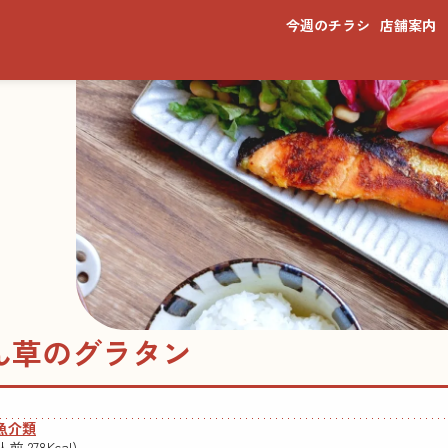
今週のチラシ
店舗案内
ん草のグラタン
魚介類
前 278Kcal)