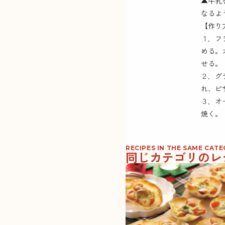
▲牛乳
なるよ
【作り
１．フ
める。
せる。
２．グ
れ、ピ
３．オ
焼く。
RECIPES IN THE SAME CAT
同じカテゴリのレ