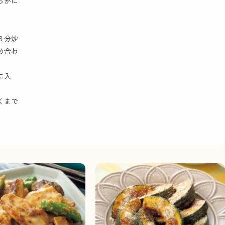
らかに
３分炒
め合わ
に入
くまで