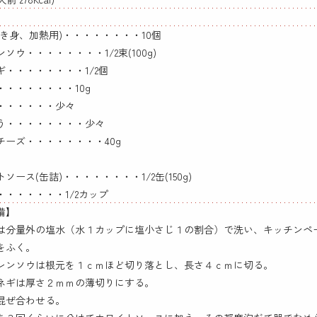
むき身、加熱用)・・・・・・・・10個
ソウ・・・・・・・・1/2束(100g)
ギ・・・・・・・・1/2個
・・・・・・・・10g
・・・・・・少々
う・・・・・・・・少々
チーズ・・・・・・・・40g
ソース(缶詰)・・・・・・・・1/2缶(150g)
・・・・・・・1/2カップ
備】
は分量外の塩水（水１カップに塩小さじ１の割合）で洗い、キッチンペ
をふく。
レンソウは根元を１ｃｍほど切り落とし、長さ４ｃｍに切る。
ネギは厚さ２ｍｍの薄切りにする。
混ぜ合わせる。