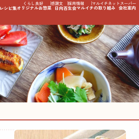
くらし良好
感謝文
採用情報
マルイチネットスーパー
オリジナルお惣菜
マルイチの取り組み
会社案内
レシピ集
日向百生会