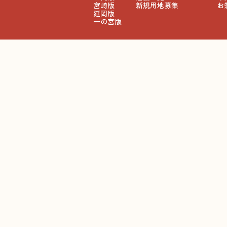
宮崎版
新規用地募集
お
延岡版
一の宮版