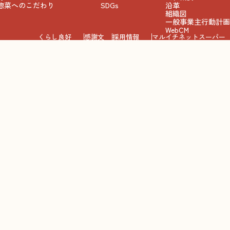
惣菜へのこだわり
SDGs
沿革
組織図
一般事業主行動計画
WebCM
くらし良好
感謝文
採用情報
マルイチネットスーパー