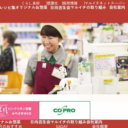
くらし良好
感謝文
採用情報
マルイチネットスーパー
オリジナルお惣菜
マルイチの取り組み
会社案内
レシピ集
日向百生会
ジナルお惣菜
日向百生会
マルイチの取り組み
会社案内
月のおすすめ
5ADAY
会社概要