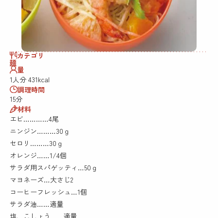
カテゴリ
麺
量
1人分 431kcal
調理時間
15分
材料
エビ…………4尾
ニンジン………30ｇ
セロリ………30ｇ
オレンジ……1/4個
サラダ用スパゲッティ…50ｇ
マヨネーズ…大さじ2
コーヒーフレッシュ…1個
サラダ油……適量
塩、こしょう……適量