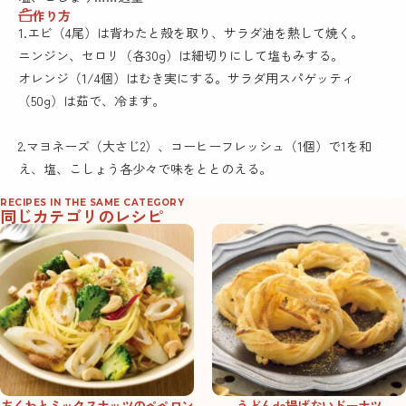
作り方
1.エビ（4尾）は背わたと殻を取り、サラダ油を熱して焼く。
ニンジン、セロリ（各30g）は細切りにして塩もみする。
オレンジ（1/4個）はむき実にする。サラダ用スパゲッティ
（50g）は茹で、冷ます。
2.マヨネーズ（大さじ2）、コーヒーフレッシュ（1個）で1を和
え、塩、こしょう各少々で味をととのえる。
RECIPES IN THE SAME CATEGORY
同じカテゴリのレシピ
ちくわとミックスナッツのペペロン
うどんde揚げないドーナツ