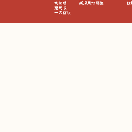
宮崎版
新規用地募集
お
延岡版
一の宮版