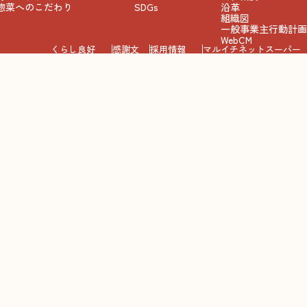
惣菜へのこだわり
SDGs
沿革
組織図
一般事業主行動計画
WebCM
くらし良好
感謝文
採用情報
マルイチネットスーパー