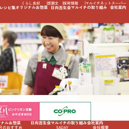
くらし良好
感謝文
採用情報
マルイチネットスーパー
オリジナルお惣菜
マルイチの取り組み
会社案内
レシピ集
日向百生会
ジナルお惣菜
日向百生会
マルイチの取り組み
会社案内
月のおすすめ
5ADAY
会社概要