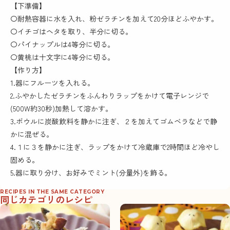
【下準備】
〇耐熱容器に水を入れ、粉ゼラチンを加えて20分ほどふやかす。
〇イチゴはヘタを取り、半分に切る。
〇パイナップルは4等分に切る。
〇黄桃は十文字に4等分に切る。
【作り方】
1.器にフルーツを入れる。
2.ふやかしたゼラチンをふんわりラップをかけて電子レンジで
(500W約30秒)加熱して溶かす。
3.ボウルに炭酸飲料を静かに注ぎ、２を加えてゴムベラなどで静
かに混ぜる。
4.１に３を静かに注ぎ、ラップをかけて冷蔵庫で2時間ほど冷やし
固める。
5.器に取り分け、お好みでミント(分量外)を飾る。
RECIPES IN THE SAME CATEGORY
同じカテゴリのレシピ