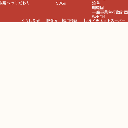
惣菜へのこだわり
SDGs
沿革
組織図
一般事業主行動計画
WebCM
くらし良好
感謝文
採用情報
マルイチネットスーパー