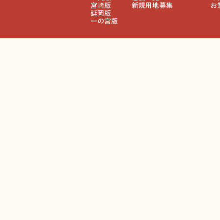
宮崎版
新規用地募集
お
延岡版
一の宮版