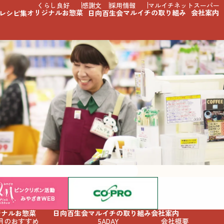
くらし良好
感謝文
採用情報
マルイチネットスーパー
オリジナルお惣菜
マルイチの取り組み
会社案内
レシピ集
日向百生会
ジナルお惣菜
日向百生会
マルイチの取り組み
会社案内
月のおすすめ
5ADAY
会社概要