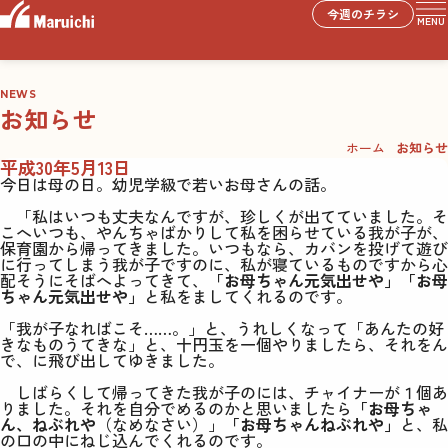
今週のチラシ
MENU
NEWS
お知らせ
ホーム
お知らせ
平成30年5月13日
今日は母の日。幼児学級で若いお母さんの話。
「私はいつも丈夫なんですが、珍しくが出てていました。そ
こへいつも、やんちゃばかりして私を困らせている我が子が、
保育園から帰ってきました。いつもなら、カバンを投げて遊び
に行ってしまう我が子ですのに、私が寝ているものですから心
配そうにそばへよってきて、
「お母ちゃん元気出せや」「お母
ちゃん元気出せや」
と私をましてくれるのです。
「我が子なればこそ
……
。」と、うれしくなって「あんたの好
きなものうてきな」と、十円玉を一個やりましたら、それをん
で、に飛び出してゆきました。
しばらくして帰ってきた我が子のには、チャイナーが１個あ
りました。それを自分でめるのかと思いましたら
「お母ちゃ
ん、ねぶれや
（なめなさい）」
「お母ちゃんねぶれや」
と、私
の口の中にねじ込んでくれるのです。