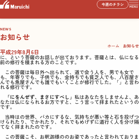
今週のチラシ
MENU
NEWS
お知らせ
ホーム
お知らせ
平成29年8月6日
に、という菩薩のお話しが出ております。菩薩とは、仏になる
前の修行を積まれる方のことです。
この菩薩は毎日外へ出られて、道で会う人を、男でも女で
も、年寄りでも、子供でも、金持ちでも貧乏人でも、八百屋さ
んでも魚屋さんでも誰でもいくことが修行でした。「」と言わ
れる修行です。
「にをんぜず、まさにすべし」
私はあなたをしませんよ、あ
なたは仏になられるお方ですと、こう言って拝まれたというの
です。
当時はの世界、バカにするな、気持ちが悪い等と石を投げつ
けられたり、でかれたり、それでもめげずに道行く人を分け隔
てなく拝まれたのです。
この菩薩こそ、お釈迦様ののお姿であったと言われておりま