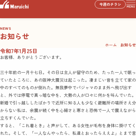
今週のチラシ
MENU
NEWS
お知らせ
ホーム
お知らせ
令和7年1月25日
お客様、ありがとうございます。
三十年前の一月十七日。その日は主人が留守のため、たった一人で眠っ
ていたところに、あの阪神大震災は起こった。凄まじい音を立てて家の
中のすべてのものが倒れた。無我夢中でパジャマのまま外へ飛び出す
と、外では停電で真っ暗な中を、大勢の人が口々に何かを叫んでいた。
新婚で引っ越ししたばかりで近所に知る人も少なく避難所の場所さえ分
からない私は、余震が続く中を心細さと寒さと恐怖で一人で震えながら
立ちすくんでいた。
すると、「これ着とき」と声がして、ある女性が毛布を身体に掛けてく
れた。そして、「一人なんやったら、私達とおったらええよ」とまで言