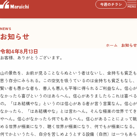
今週のチラシ
MENU
NEWS
お知らせ
ホーム
お知らせ
令和4年8月13日
お客様、ありがとうございます。
山の景色を、お前が見ることならぬという者はないし、金持ちも貧乏も
思う存分にみられる。この空気を吸うているのは金持ちも貧乏もなし、
賢い者も愚かな者も、善人も悪人も平等に得られるご利益なん。信心が
なかったら喜びというのはあらへん。信心がありましたらこれは喜べる
の。「はあ結構やな」というのは信心がある者が言う言葉なん。信心が
なかったら、「はあ結構やな」とは言わへん。そんな極楽の世界でてき
やへん。信心がなかったら何でもあらへん。信心があることによって眺
める世界が極楽になり、聴く世界が極楽になり、何でもが極楽になる。
何でかというたら、自分を苦しめようとする設備（自然）は一つもあら