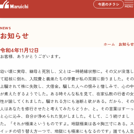
今週のチラシ
MENU
NEWS
お知らせ
ホーム
お知らせ
令和4年11月12日
お客様、ありがとうございます。
幼い頃に実母、継母と死別し、父とは一時絶縁状態に。その父が没落し
て結核に倒れ、入院費と義弟たちの学費が私の双肩に掛りました。その
上騙されて株に失敗し、大借金。騙した人への恨みと憎しみで、心の中
が煮えたぎるようでした。ある時そんな私を見て、在家仏教の行者の女
性が諭してくれました。騙される方にも油断と欲がある。だから、その
人はあなたを修行させたと考えてみたらどうか、と。その言葉はすーっ
と心に沁み、自分が浄められた気がしました。そして、こう続けまし
た。「それが極楽というものですよ。地獄極楽は各々胸三寸にある。ス
イッチの切り替え方一つで、地獄にも極楽にもなるのです」誰でも人生