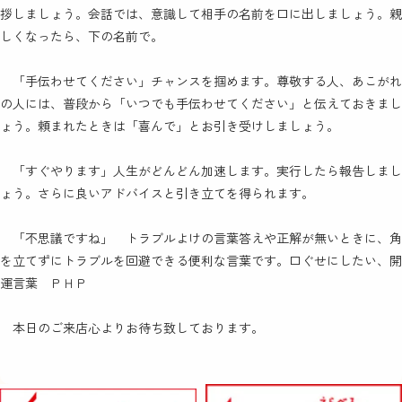
拶しま
しょう。会話では、意識して相手の名前を口に
出しましょう。親
しくなったら、下の名前で。
「手伝わせてください」
チャンスを掴めます。
尊敬する人、あこがれ
の人には、普段から
「いつでも手伝わせてください」と伝えておきま
し
ょう。頼まれたときは「喜んで」とお引き受
けしましょう。
「すぐやります」
人生がどんどん加速します。
実行したら報告しまし
ょう。さらに良いアド
バイスと引き立てを得られます。
「不思議ですね」 トラブルよけの言葉
答えや正解が無いときに、角
を立てずにトラ
ブルを回避できる便利な言葉です。
口ぐせにしたい、開
運言葉 ＰＨＰ
本日のご来店心よりお待ち致しております。