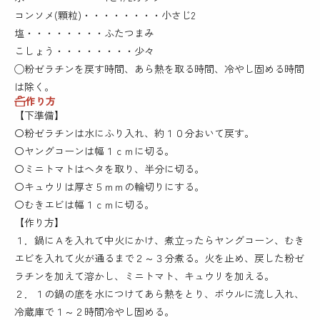
コンソメ(顆粒)・・・・・・・・小さじ2
塩・・・・・・・・ふたつまみ
こしょう・・・・・・・・少々
◯粉ゼラチンを戻す時間、あら熱を取る時間、冷やし固める時間
は除く。
作り方
【下準備】
〇粉ゼラチンは水にふり入れ、約１０分おいて戻す。
〇ヤングコーンは幅１ｃｍに切る。
〇ミニトマトはヘタを取り、半分に切る。
〇キュウリは厚さ５ｍｍの輪切りにする。
〇むきエビは幅１ｃｍに切る。
【作り方】
１．鍋にＡを入れて中火にかけ、煮立ったらヤングコーン、むき
エビを入れて火が通るまで２～３分煮る。火を止め、戻した粉ゼ
ラチンを加えて溶かし、ミニトマト、キュウリを加える。
２．１の鍋の底を水につけてあら熱をとり、ボウルに流し入れ、
冷蔵庫で１～２時間冷やし固める。