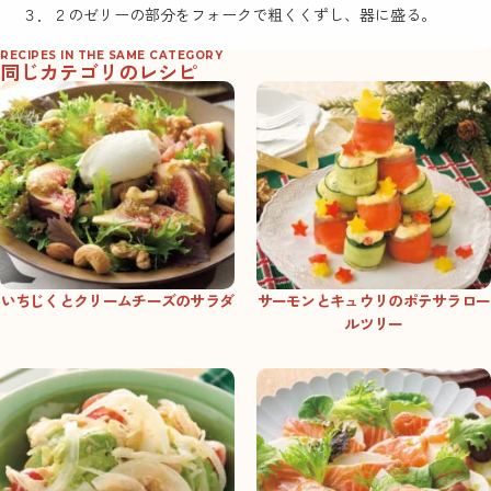
３．２のゼリーの部分をフォークで粗くくずし、器に盛る。
RECIPES IN THE SAME CATEGORY
同じカテゴリのレシピ
いちじくとクリームチーズのサラダ
サーモンとキュウリのポテサラロー
ルツリー