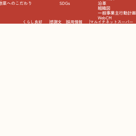
惣菜へのこだわり
SDGs
沿革
組織図
一般事業主行動計画
WebCM
くらし良好
感謝文
採用情報
マルイチネットスーパー