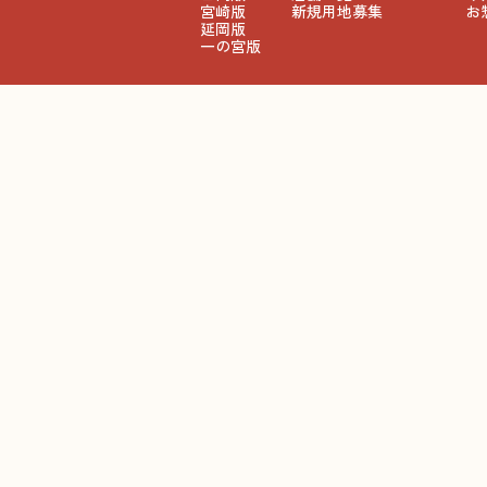
宮崎版
新規用地募集
お
延岡版
一の宮版