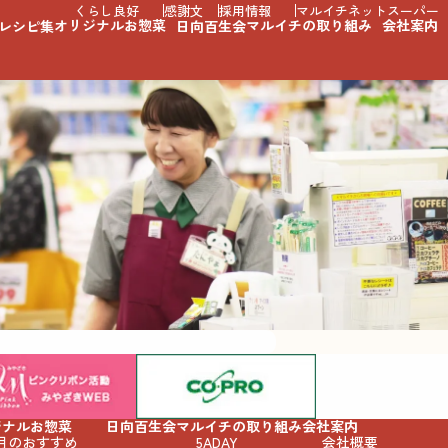
くらし良好
感謝文
採用情報
マルイチネットスーパー
オリジナルお惣菜
マルイチの取り組み
会社案内
レシピ集
日向百生会
ジナルお惣菜
日向百生会
マルイチの取り組み
会社案内
月のおすすめ
5ADAY
会社概要